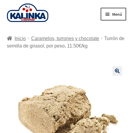
Ir
Ir
Menú
a
al
la
contenido
Inicio
navegación
Inicio
Caramelos, turrones y chocolate
Turrón de
Tienda en línea
semilla de girasol, por peso, 11.50€/kg
Supermercados
Envío
🔍
Carrito