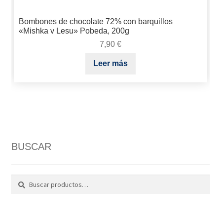
Bombones de chocolate 72% con barquillos
«Mishka v Lesu» Pobeda, 200g
7,90
€
Leer más
BUSCAR
Buscar
Buscar
por: