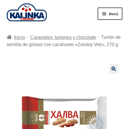
Ir
Ir
Menú
a
al
la
contenido
Inicio
navegación
Inicio
Caramelos, turrones y chocolate
Turrón de
Tienda en línea
semilla de girasol con cacahuete «Zolotoy Vek», 270 g
Supermercados
Envío
🔍
Carrito