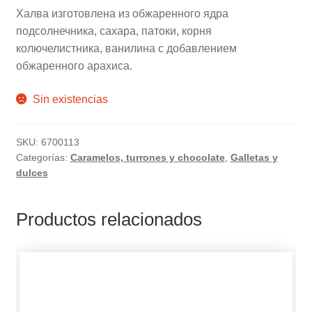
Халва изготовлена из обжаренного ядра
подсолнечника, сахара, патоки, корня
колючелистника, ванилина с добавлением
обжаренного арахиса.
Sin existencias
SKU:
6700113
Categorías:
Caramelos, turrones y chocolate
,
Galletas y
dulces
Productos relacionados