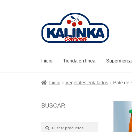
Ir
Ir
a
al
la
contenido
navegación
Inicio
Tienda en línea
Supermerca
Inicio
Vegetales enlatados
Paté de 
BUSCAR
Buscar
Buscar
por: