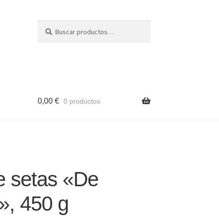
Buscar
Buscar
por:
0,00
€
0 productos
e setas «De
», 450 g