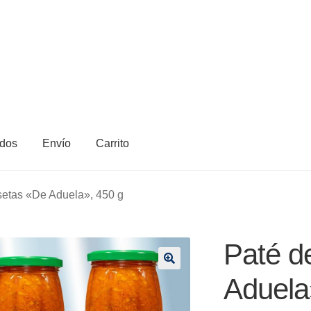
dos
Envío
Carrito
setas «De Aduela», 450 g
Paté d
🔍
Aduela