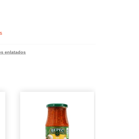
s
es enlatados