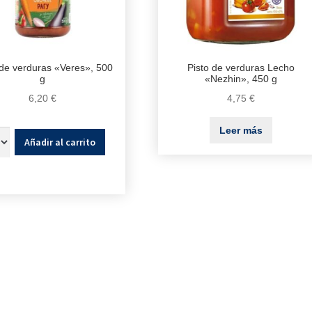
de verduras «Veres», 500
Pisto de verduras Lecho
g
«Nezhin», 450 g
6,20
€
4,75
€
Leer más
Añadir al carrito