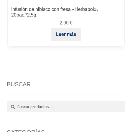
Infusión de hibisco con fresa «Herbapol»,
20pac.*2.5g.
2,90
€
Leer más
BUSCAR
Buscar
Buscar
por: