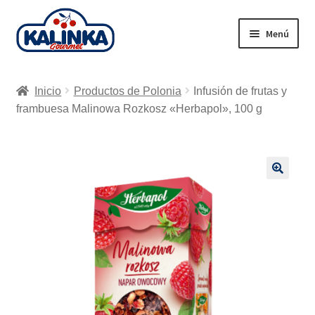
Ir
Ir
Menú
a
al
la
contenido
Inicio
navegación
Inicio
Productos de Polonia
Infusión de frutas y
Tienda en línea
frambuesa Malinowa Rozkosz «Herbapol», 100 g
Supermercados
Envío
🔍
Carrito