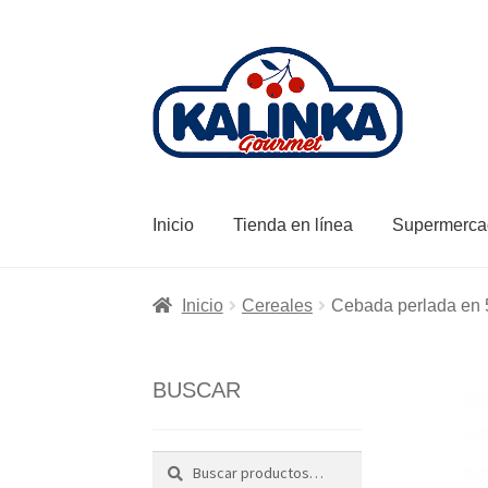
Ir
Ir
a
al
la
contenido
navegación
Inicio
Tienda en línea
Supermerca
Inicio
Cereales
Cebada perlada en 5
BUSCAR
Buscar
Buscar
por: