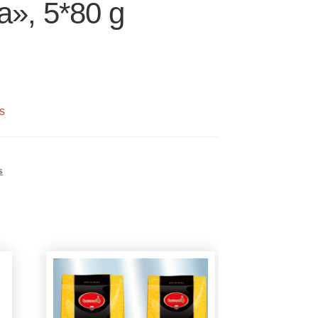
a», 5*80 g
s
s