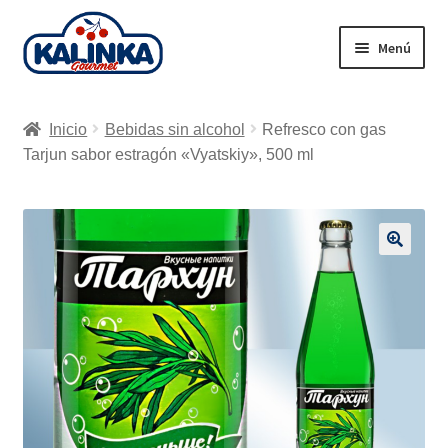
Ir
Ir
Menú
a
al
la
contenido
Inicio
navegación
Inicio
Bebidas sin alcohol
Refresco con gas
Tienda en línea
Tarjun sabor estragón «Vyatskiy», 500 ml
Supermercados
Envío
🔍
Carrito