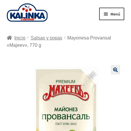
Ir
Ir
Menú
a
al
la
contenido
Inicio
navegación
Inicio
Salsas y sopas
Mayonesa Provansal
Tienda en línea
«Majeev», 770 g
Supermercados
Envío
🔍
Carrito