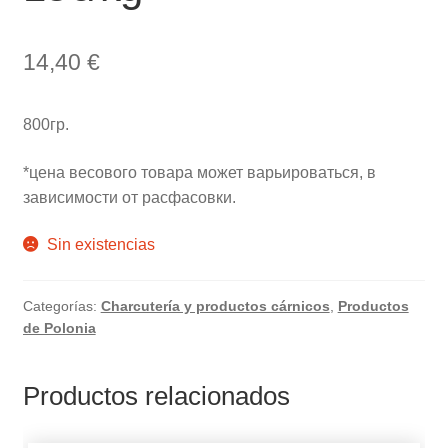
14,40
€
800гр.
*цена весового товара может варьироваться, в
зависимости от расфасовки.
Sin existencias
Categorías:
Charcutería y productos cárnicos
,
Productos
de Polonia
Productos relacionados