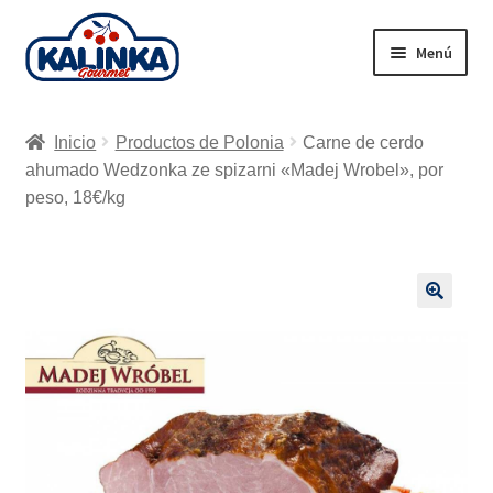
Ir
Ir
Menú
a
al
la
contenido
Inicio
navegación
Inicio
Productos de Polonia
Carne de cerdo
Tienda en línea
ahumado Wedzonka ze spizarni «Madej Wrobel», por
peso, 18€/kg
Supermercados
Envío
🔍
Carrito