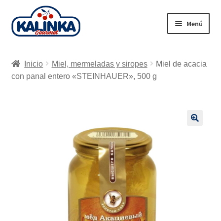
Ir
Ir
Menú
a
al
la
contenido
Inicio
navegación
Inicio
Miel, mermeladas y siropes
Miel de acacia
Tienda en línea
con panal entero «STEINHAUER», 500 g
Supermercados
Envío
🔍
Carrito