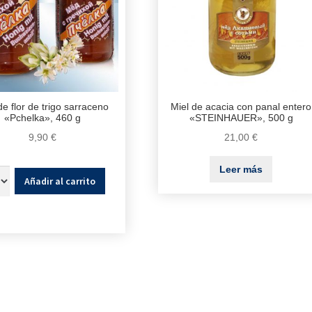
de flor de trigo sarraceno
Miel de acacia con panal entero
«Pchelka», 460 g
«STEINHAUER», 500 g
9,90
€
21,00
€
Leer más
Añadir al carrito