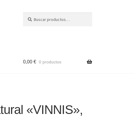
Buscar
Buscar
por:
0,00
€
0 productos
atural «VINNIS»,