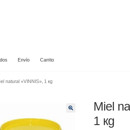
dos
Envío
Carrito
el natural «VINNIS», 1 кg
Miel n
🔍
1 кg