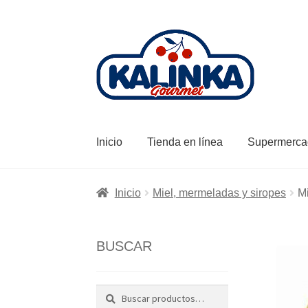
Ir
Ir
a
al
la
contenido
navegación
Inicio
Tienda en línea
Supermerca
Inicio
Miel, mermeladas y siropes
Mi
BUSCAR
Buscar
Buscar
por: