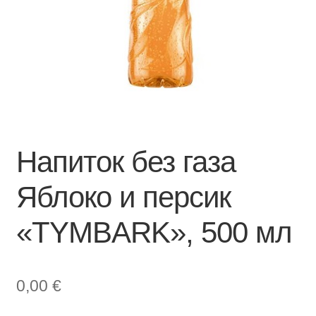
Напиток без газа
Яблоко и персик
«TYMBARK», 500 мл
0,00
€