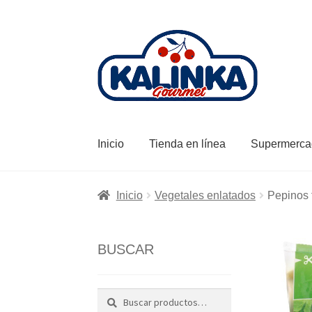
Ir
Ir
a
al
la
contenido
navegación
Inicio
Tienda en línea
Supermerca
Inicio
Vegetales enlatados
Pepinos 
BUSCAR
Buscar
Buscar
por: