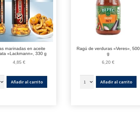
as marinadas en aceite
Ragú de verduras «Veres», 500
ata «Lackmann», 330 g
g
4,85
€
6,20
€
Añadir al carrito
Añadir al carrito