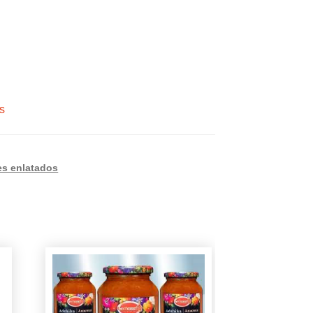
s
es enlatados