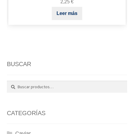
2,25
€
Leer más
BUSCAR
Buscar
Buscar
por:
CATEGORÍAS
Caviar