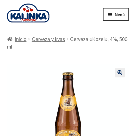
Ir
Ir
Menú
a
al
la
contenido
Inicio
navegación
Inicio
Cerveza y kvas
Cerveza «Kozel», 4%, 500
Tienda en línea
ml
Supermercados
Envío
🔍
Carrito