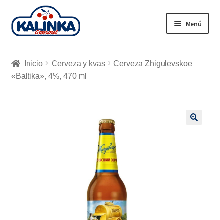
Ir
Ir
Menú
a
al
la
contenido
Inicio
navegación
Inicio
Cerveza y kvas
Cerveza Zhigulevskoe
Tienda en línea
«Baltika», 4%, 470 ml
Supermercados
Envío
🔍
Carrito