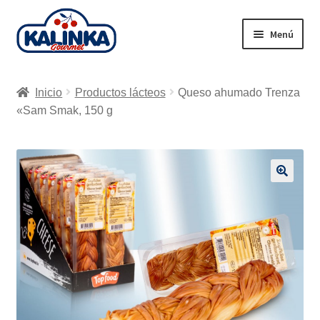
Ir
Ir
Menú
a
al
la
contenido
Inicio
navegación
Inicio
Productos lácteos
Queso ahumado Trenza
Tienda en línea
«Sam Smak, 150 g
Supermercados
Envío
🔍
Carrito