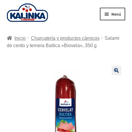
Ir
Ir
Menú
a
al
la
contenido
Inicio
navegación
Inicio
Charcutería y productos cárnicos
Salami
Tienda en línea
de cerdo y ternera Baltica «Biovela», 350 g
Supermercados
Envío
🔍
Carrito