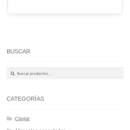
BUSCAR
Buscar
Buscar
por:
CATEGORÍAS
Caviar