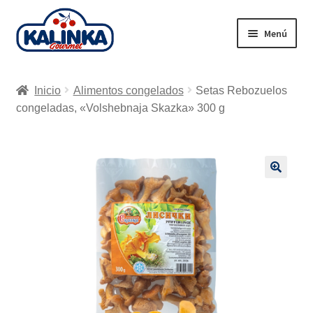
Ir
Ir
Menú
a
al
la
contenido
Inicio
navegación
Inicio
Alimentos congelados
Setas Rebozuelos
Tienda en línea
congeladas, «Volshebnaja Skazka» 300 g
Supermercados
Envío
🔍
Carrito