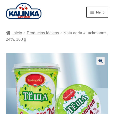
Ir
Ir
Menú
a
al
la
contenido
Inicio
navegación
Inicio
Productos lácteos
Nata agria «Lackmann»,
Tienda en línea
24%, 360 g
Supermercados
Envío
🔍
Carrito