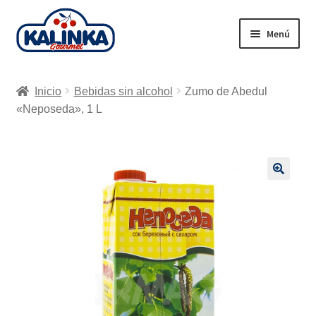
Ir
Ir
Menú
a
al
la
contenido
Inicio
navegación
Inicio
Bebidas sin alcohol
Zumo de Abedul
Tienda en línea
«Neposeda», 1 L
Supermercados
Envío
🔍
Carrito