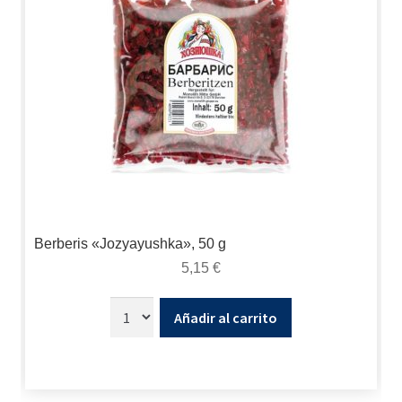
Berberis «Jozyayushka», 50 g
5,15
€
Añadir al carrito