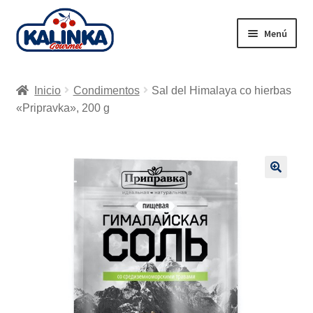
Ir
Ir
Menú
a
al
la
contenido
Inicio
navegación
Inicio
Condimentos
Sal del Himalaya co hierbas
Tienda en línea
«Pripravka», 200 g
Supermercados
Envío
🔍
Carrito