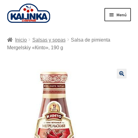
Ir
Ir
Menú
a
al
la
contenido
Inicio
navegación
Inicio
Salsas y sopas
Salsa de pimienta
Tienda en línea
Mergelskiy «Кinto», 190 g
Supermercados
Envío
🔍
Carrito