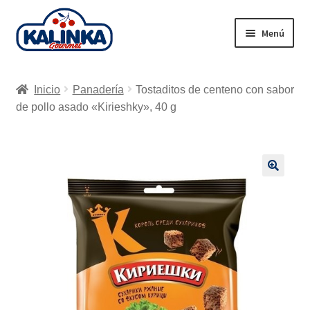
Ir
Ir
Menú
a
al
la
contenido
Inicio
navegación
Inicio
Panadería
Tostaditos de centeno con sabor
Tienda en línea
de pollo asado «Kirieshky», 40 g
Supermercados
Envío
🔍
Carrito