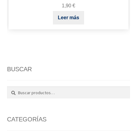
1,90
€
Leer más
BUSCAR
Buscar
Buscar
por:
CATEGORÍAS