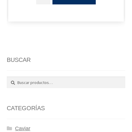
BUSCAR
Buscar
Buscar
por:
CATEGORÍAS
Caviar