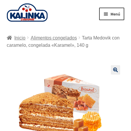
Ir
Ir
Menú
a
al
la
contenido
Inicio
navegación
Inicio
Alimentos congelados
Tarta Medovik con
Tienda en línea
caramelo, congelada «Karamel», 140 g
Supermercados
Envío
🔍
Carrito