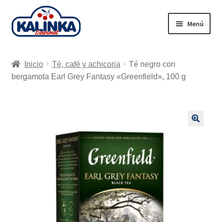
Ir
Ir
Menú
a
al
la
contenido
Inicio
navegación
Inicio
Té, café y achicoria
Té negro con
Tienda en línea
bergamota Earl Grey Fantasy «Greenfield», 100 g
Supermercados
Envío
🔍
Carrito