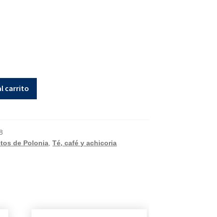
l carrito
8
tos de Polonia
,
Té, café y achicoria