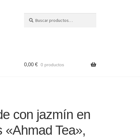
Buscar
Buscar
por:
0,00
€
0 productos
de con jazmín en
as «Ahmad Tea»,