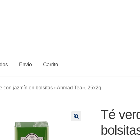
dos
Envío
Carrito
e con jazmín en bolsitas «Ahmad Tea», 25x2g
Té ver
🔍
bolsit