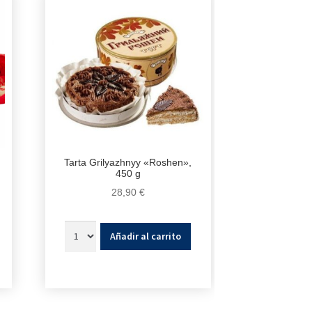
Tarta Grilyazhnyy «Roshen»,
450 g
28,90
€
Añadir al carrito