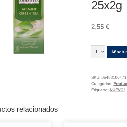
25x2g
2,55
€
Añadir a
SKU:
05488100471
Categorías:
Produc
Etiqueta:
¡NUEVO!
ctos relacionados