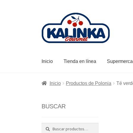
Ir
Ir
a
al
la
contenido
navegación
Inicio
Tienda en línea
Supermerca
Inicio
Productos de Polonia
Té verd
BUSCAR
Buscar
Buscar
por: