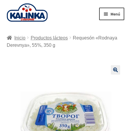
Ir
Ir
Menú
a
al
la
contenido
Inicio
navegación
Inicio
Productos lácteos
Requesón «Rodnaya
Tienda en línea
Derevnya», 55%, 350 g
Supermercados
Envío
🔍
Carrito