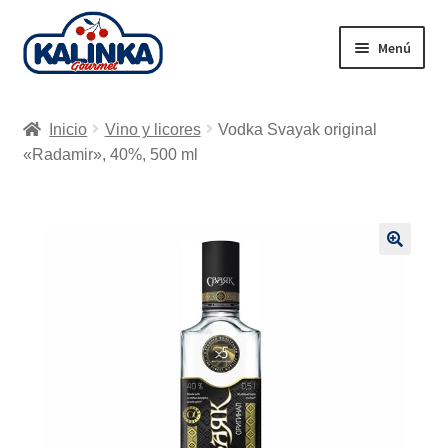
Ir
Ir
Menú
a
al
la
contenido
Inicio
navegación
Inicio
Vino y licores
Vodka Svayak original
Tienda en línea
«Radamir», 40%, 500 ml
Supermercados
Envío
🔍
Carrito