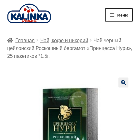
Перейти
Перейти
Меню
к
к
навигации
содержимому
Главная
Главная
Чай, кофе и цикорий
Чай черный
Заказ онлайн
цейлонский Роскошный бергамот «Принцесса Нури»,
25 пакетиков *1.5г.
Магазины
Доставка
🔍
Корзина