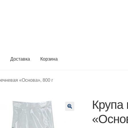
ы
Доставка
Корзина
речневая «Основа», 800 г
Крупа 
🔍
«Основ