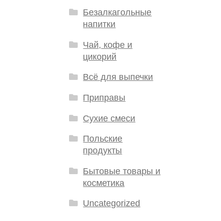
Безалкагольные
напитки
Чай, кофе и
цикорий
Всё для выпечки
Приправы
Сухие смеси
Польские
продукты
Бытовые товары и
косметика
Uncategorized