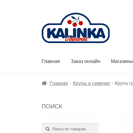
Перейти
Перейти
к
к
навигации
содержимому
Главная
Заказ онлайн
Магазин
Главная
Крупы и семечки
Крупа г
ПОИСК
Поиск
Искать: