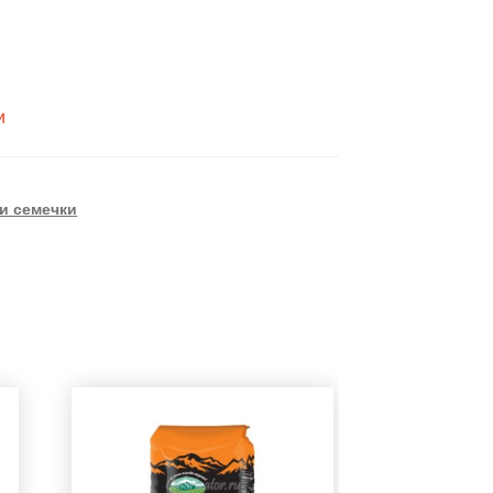
и
и семечки