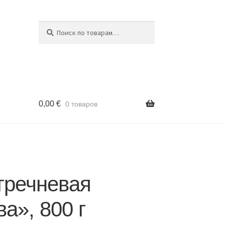
Поиск
Искать:
0,00
€
0 товаров
гречневая
а», 800 г