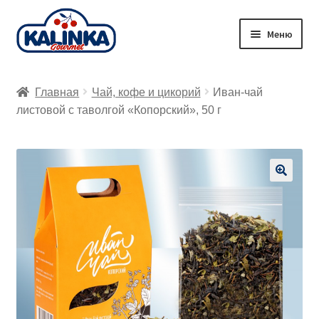
Перейти
Перейти
Меню
к
к
навигации
содержимому
Главная
Главная
Чай, кофе и цикорий
Иван-чай
Заказ онлайн
листовой с таволгой «Копорский», 50 г
Магазины
Доставка
🔍
Корзина