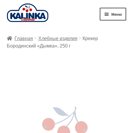
Перейти
Перейти
Меню
к
к
навигации
содержимому
Главная
Главная
Хлебные изделия
Крекер
Заказ онлайн
Бородинский «Дымка», 250 г
Магазины
Доставка
Корзина