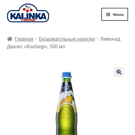
Перейти
Перейти
Меню
к
к
навигации
содержимому
Главная
Главная
Безалкагольные напитки
Лимонад
Заказ онлайн
Дюшес «Kazbegi», 500 мл
Магазины
Доставка
🔍
Корзина