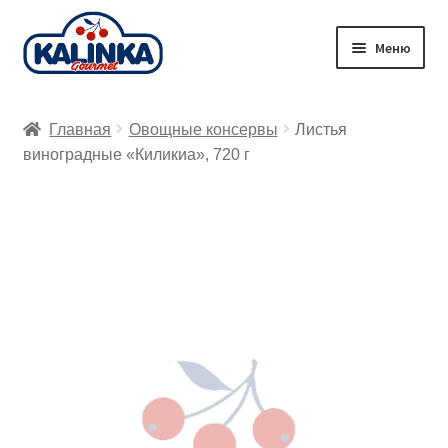
Перейти
Перейти
Меню
к
к
навигации
содержимому
Главная
Главная
Овощные консервы
Листья
Заказ онлайн
виноградные «Киликиа», 720 г
Магазины
Доставка
Корзина