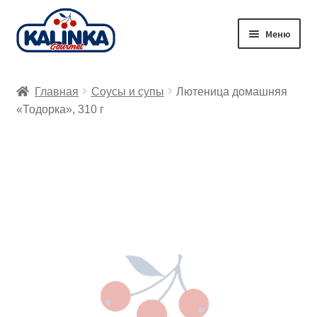
Перейти
Перейти
Меню
к
к
навигации
содержимому
Главная
Главная
Соусы и супы
Лютеница домашняя
Заказ онлайн
«Тодорка», 310 г
Магазины
Доставка
Корзина