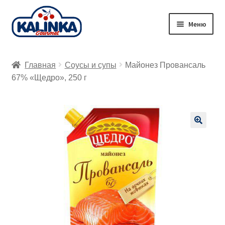
Перейти
Перейти
Меню
к
к
навигации
содержимому
Главная
Главная
Соусы и супы
Майонез Провансаль
Заказ онлайн
67% «Щедро», 250 г
Магазины
Доставка
🔍
Корзина