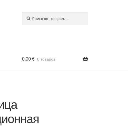
Поиск
Искать:
0,00
€
0 товаров
ица
ционная