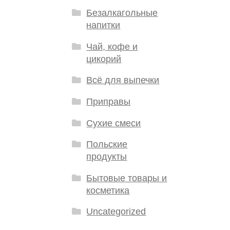
Безалкагольные
напитки
Чай, кофе и
цикорий
Всё для выпечки
Приправы
Сухие смеси
Польские
продукты
Бытовые товары и
косметика
Uncategorized