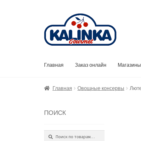
Перейти
Перейти
к
к
навигации
содержимому
Главная
Заказ онлайн
Магазин
Главная
Овощные консервы
Люте
ПОИСК
Поиск
Искать: