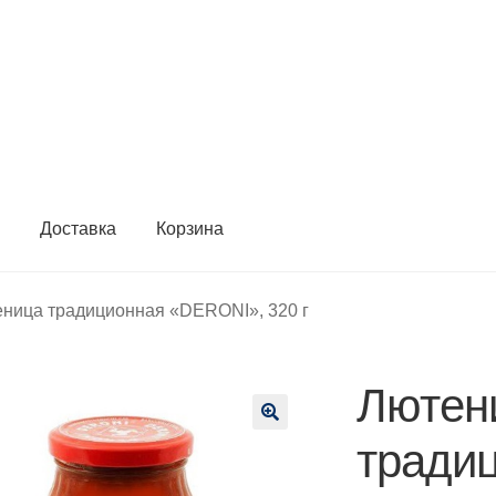
ы
Доставка
Корзина
ница традиционная «DERONI», 320 г
Лютен
🔍
тради