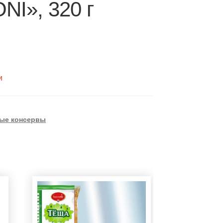
I», 320 г
и
ые консервы