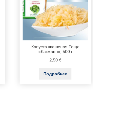
0
Капуста квашеная Теща
«Лакманн», 500 г
2,50
€
Подробнее