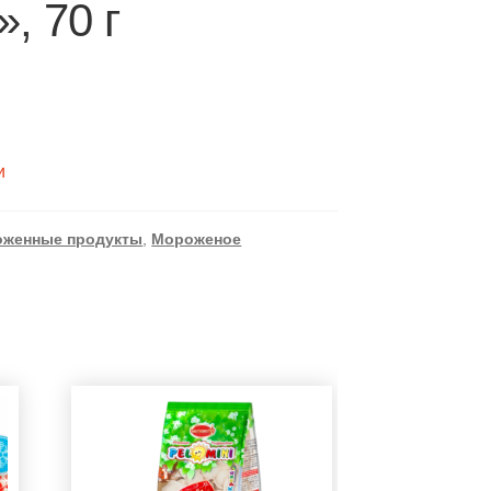
», 70 г
и
оженные продукты
,
Мороженое