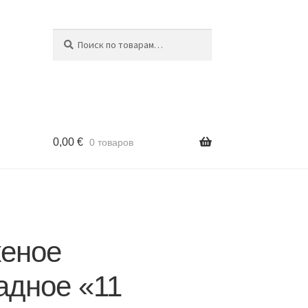
Поиск
Искать:
0,00
€
0 товаров
еное
адное «11