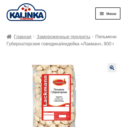
Перейти
Перейти
Меню
к
к
навигации
содержимому
Главная
Главная
Замороженные продукты
Пельмени
Заказ онлайн
Губернаторские говядина/индейка «Лакман», 900 г
Магазины
Доставка
🔍
Корзина