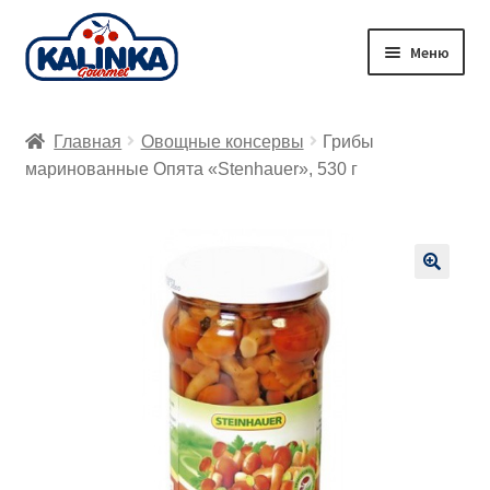
Перейти
Перейти
Меню
к
к
навигации
содержимому
Главная
Главная
Овощные консервы
Грибы
Заказ онлайн
маринованные Опята «Stenhauer», 530 г
Магазины
Доставка
🔍
Корзина