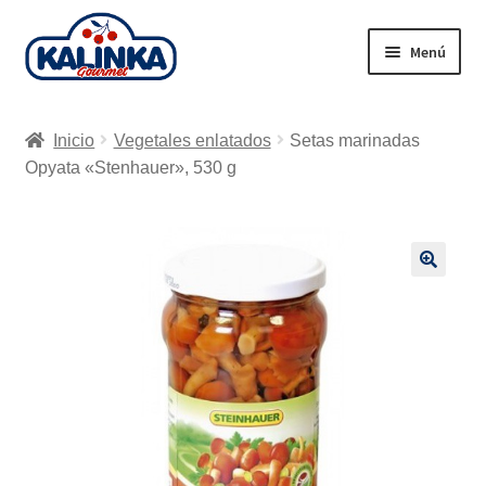
Ir
Ir
Menú
a
al
la
contenido
Inicio
navegación
Inicio
Vegetales enlatados
Setas marinadas
Tienda en línea
Opyata «Stenhauer», 530 g
Supermercados
Envío
🔍
Carrito