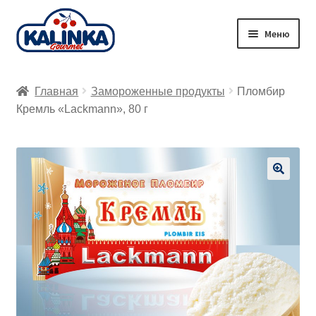
Перейти
Перейти
Меню
к
к
навигации
содержимому
Главная
Главная
Замороженные продукты
Пломбир
Заказ онлайн
Кремль «Lackmann», 80 г
Магазины
Доставка
🔍
Корзина