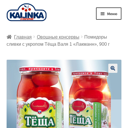
Перейти
Перейти
Меню
к
к
навигации
содержимому
Главная
Главная
Овощные консервы
Помидоры
Заказ онлайн
сливки с укропом Тёща Валя 1 «Лакманн», 900 г
Магазины
Доставка
🔍
Корзина