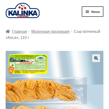
Перейти
Перейти
Меню
к
к
навигации
содержимому
Главная
Главная
Молочная продукция
Сыр копченый
Заказ онлайн
«Коса», 110 г
Магазины
Доставка
🔍
Корзина