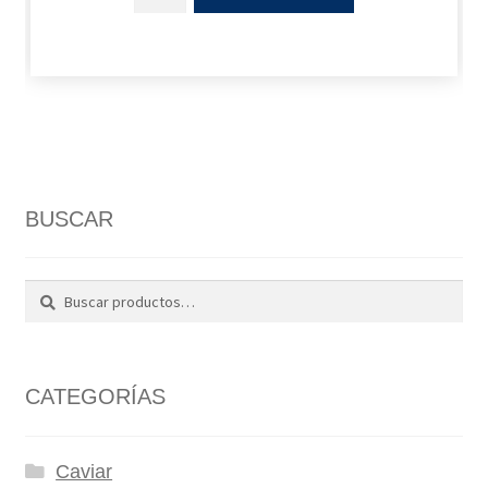
BUSCAR
Buscar
Buscar
por:
CATEGORÍAS
Caviar