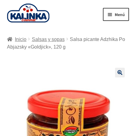
Ir
Ir
Menú
a
al
la
contenido
Inicio
navegación
Inicio
Salsas y sopas
Salsa picante Adzhika Po
Tienda en línea
Abjazsky «Goldjick», 120 g
Supermercados
Envío
🔍
Carrito