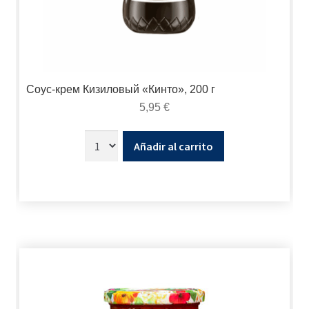
Соус-крем Кизиловый «Кинто», 200 г
5,95
€
Añadir al carrito