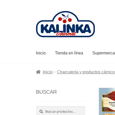
Ir
Ir
a
al
la
contenido
navegación
Inicio
Tienda en línea
Supermerca
Inicio
Charcutería y productos cárnico
BUSCAR
Buscar
Buscar
por: