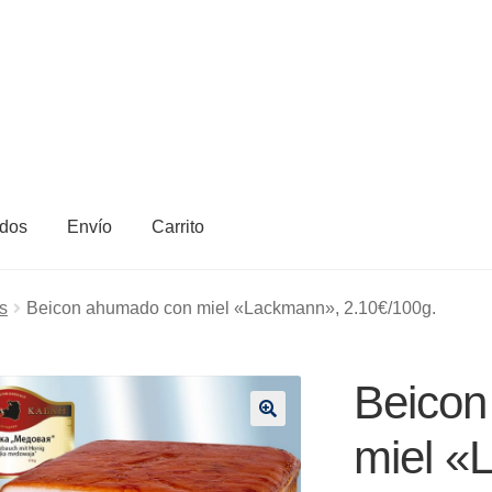
dos
Envío
Carrito
s
Beicon ahumado con miel «Lackmann», 2.10€/100g.
Beicon
🔍
miel «