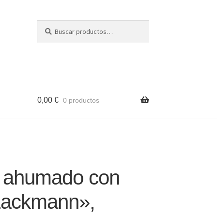
Buscar
Buscar
por:
0,00
€
0 productos
 ahumado con
Lackmann»,