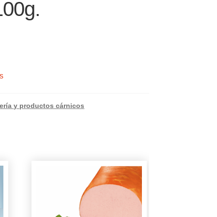
100g.
s
ería y productos cárnicos