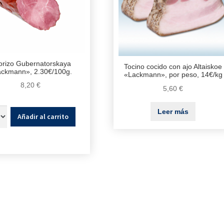
orizo Gubernatorskaya
Tocino cocido con ajo Altaiskoe
ckmann», 2.30€/100g.
«Lackmann», por peso, 14€/kg
8,20
€
5,60
€
Leer más
Añadir al carrito