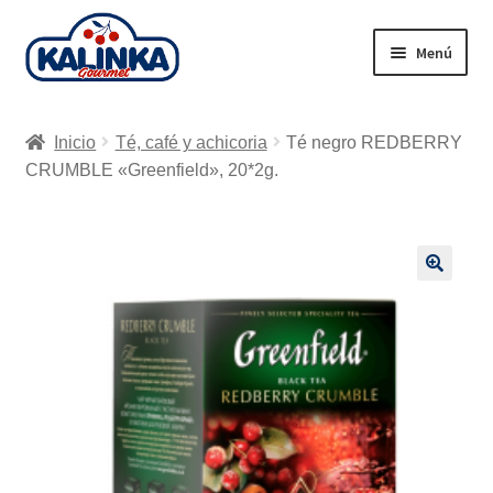
Ir
Ir
Menú
a
al
la
contenido
Inicio
navegación
Inicio
Té, café y achicoria
Té negro REDBERRY
Tienda en línea
CRUMBLE «Greenfield», 20*2g.
Supermercados
Envío
🔍
Carrito