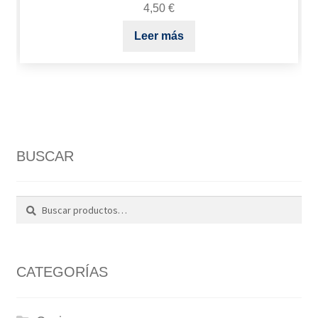
4,50
€
Leer más
BUSCAR
Buscar
Buscar
por:
CATEGORÍAS