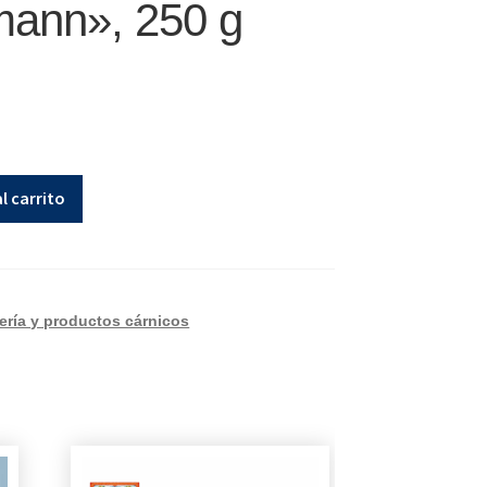
ann», 250 g
l carrito
ería y productos cárnicos