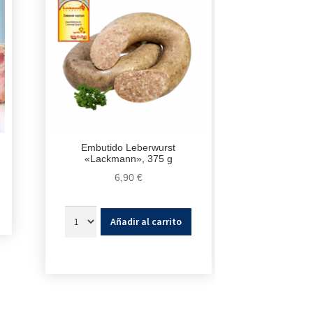
Embutido Leberwurst
«Lackmann», 375 g
6,90
€
Añadir al carrito