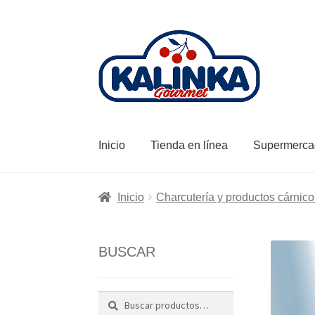
Ir
Ir
a
al
la
contenido
navegación
Inicio
Tienda en línea
Supermerca
Inicio
Charcutería y productos cárnico
BUSCAR
Buscar
Buscar
por: