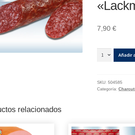
«Lackm
7,90
€
Añadir a
SKU:
504585
Categoría:
Charcut
ctos relacionados