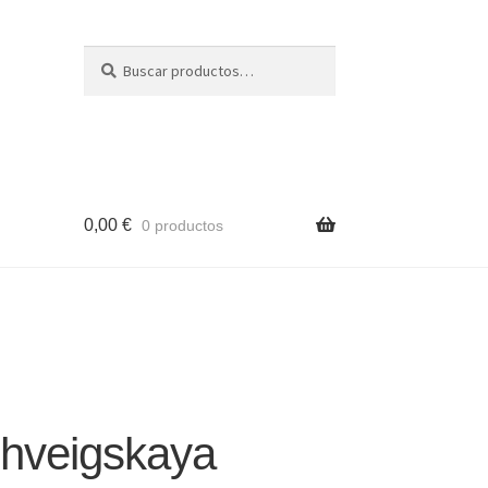
Buscar
Buscar
por:
0,00
€
0 productos
hveigskaya