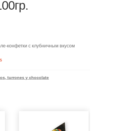
100гр.
ле-конфетки с клубничным вкусом
s
os, turrones y chocolate