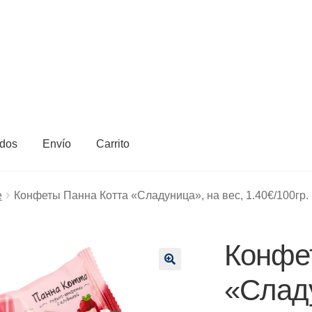
dos
Envío
Carrito
e
Конфеты Панна Котта «Сладуница», на вес, 1.40€/100гр.
Конфе
🔍
«Сладу