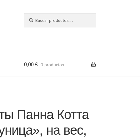
Buscar
Buscar
por:
0,00
€
0 productos
ты Панна Котта
ница», на вес,