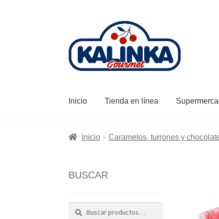
Ir
Ir
a
al
la
contenido
navegación
Inicio
Tienda en línea
Supermerca
Inicio
Caramelos, turrones y chocolat
BUSCAR
Buscar
Buscar
por: