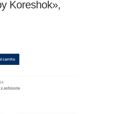
oy Koreshok»,
l carrito
54
 y achicoria