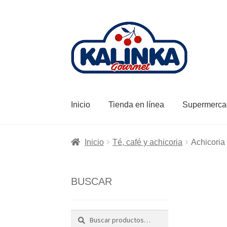
Ir
Ir
a
al
la
contenido
navegación
Inicio
Tienda en línea
Supermerca
Inicio
Té, café y achicoria
Achicoria
BUSCAR
Buscar
Buscar
por: