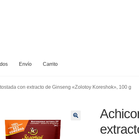
dos
Envío
Carrito
 tostada con extracto de Ginseng «Zolotoy Koreshok», 100 g
Achico
🔍
extrac