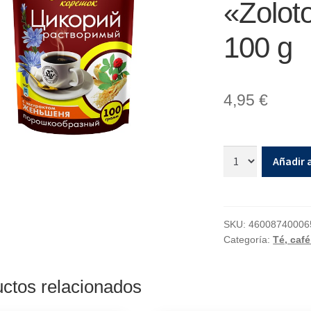
«Zolot
100 g
4,95
€
Añadir a
SKU:
46008740006
Categoría:
Té, café
ctos relacionados