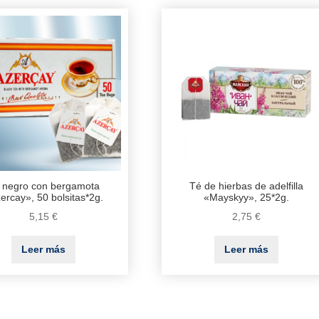
 negro con bergamota
Té de hierbas de adelfilla
ercay», 50 bolsitas*2g.
«Mayskyy», 25*2g.
5,15
€
2,75
€
Leer más
Leer más