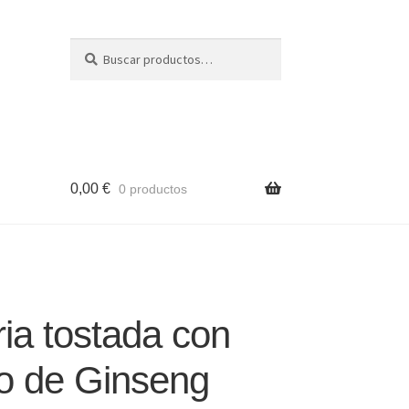
Buscar
Buscar
por:
0,00
€
0 productos
ria tostada con
to de Ginseng